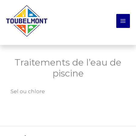
Aller
Panneau de gestion des cookies
au
contenu
Traitements de l’eau de
piscine
Sel ou chlore