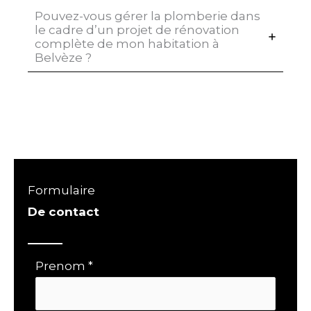
Pouvez-vous gérer la plomberie dans
le cadre d’un projet de rénovation
complète de mon habitation à
Belvèze ?
Formulaire
De contact
Formulaire
Prenom
*
simple
avec