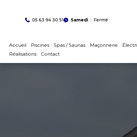
Aller
Panneau de gestion des cookies
au
Samedi
Fermé
05 63 94 30 51
contenu
Accueil
Piscines
Spas / Saunas
Maçonnerie
Électr
Réalisations
Contact