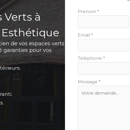
Formulaire
Prenom
*
 Verts à
simple
avec
 Esthétique
téléphone
Email
*
tien de vos espaces verts
é garanties pour vos
Téléphone
*
térieurs.
Message
*
anti.
s.